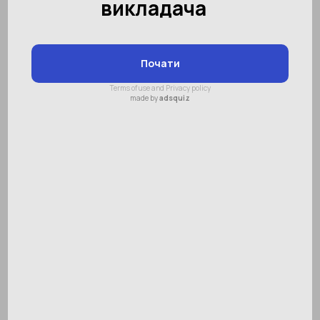
Київ, тренер Ольга
Генералова.
Завдяки нашому тренеру Олі моя
дитина найкраща з математики в
класі! Завжди з задоволенням йдемо
на заняття. Оля вміє підтримати та
донести дитині інформацію
максимально зрозуміло. Дякуємо
вам!!!
Київ, тренер Ольга