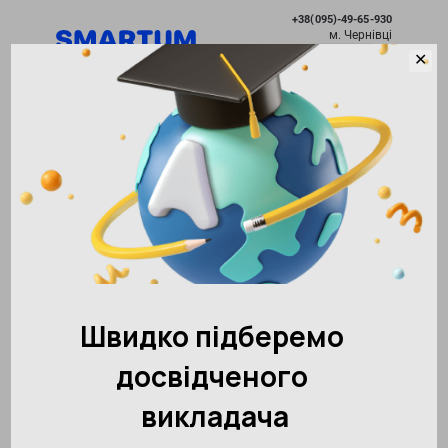
+38(095)-49-65-930
м. Чернівці
✕
Розвиток без меж
Чернівці
Академія розвитку інтелекту SMARTUM
Події
Олімпіади
Олімпіади
Всі дати
Пт
Сб
Нд
Пн
Вт
Ср
Чт
07
08
09
10
11
12
13
Вибір дати