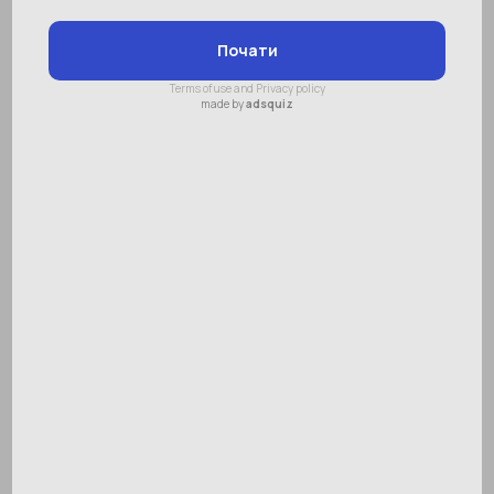
Олімпіада з ментальної арифметики
«SMARTUM TERRITORY 2020»
відбулася!
«SMARTUM TERRITORY» — це унікальний
проект, який щорічно збирає понад 500 дітей
різних вікових груп зі всієї України, які
прагнуть удосконалюватися та...
22.02.2020
22 лютого 2020 року в місті Києві
1